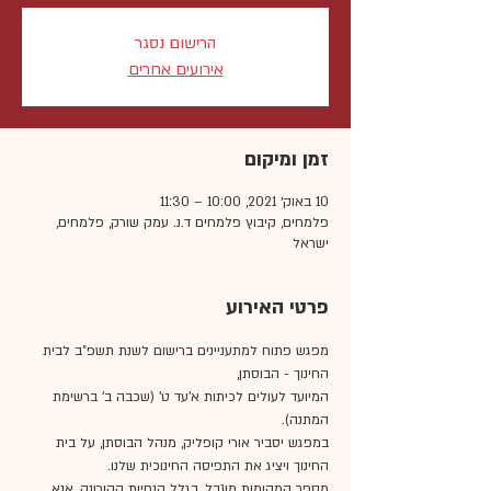
הרישום נסגר
אירועים אחרים
זמן ומיקום
10 באוק׳ 2021, 10:00 – 11:30
פלמחים, קיבוץ פלמחים ד.נ. עמק שורק, פלמחים,
ישראל
פרטי האירוע
מפגש פתוח למתעניינים ברישום לשנת תשפ"ב לבית 
החינוך - הבוסתן,
המיועד לעולים לכיתות א'עד ט' (שכבה ב' ברשימת 
המתנה).
במפגש יסביר אורי קופליק, מנהל הבוסתן, על בית 
החינוך ויציג את התפיסה החינוכית שלנו.
מספר המקומות מוגבל, בגלל הנחיות הקורונה, אנא 