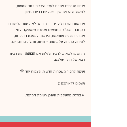
אנחנו מזמינים אתכם לערב היכרות בזום לשמוע, 
לשאול ולהרגיש איך נראה יום בבית החינוך.
אם אתם הורים לילדים בכיתות א'-י"א לשנת הלימודים 
הקרובה תשפ"ז, ומחפשים מסגרת שמעניקה ליווי 
אמיתי ותוכנית מותאמת, הירשמו למפגש ההיכרות, 
לשיחה פתוחה על גישות, ייחודיות, תהליכים ויום-יום.
זה הזמן לשאול, להבין, ולגלות אם 
הבוסתן 
הוא הבית 
הבא של הילד שלכם.
נשמח להכיר משפחות חדשות ולצמוח יחד 💚
מצפים לראותכם :) 
🔸בחלק מהשכבות תיתכן רשימת המתנה.